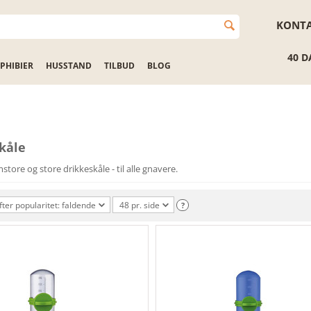
KONT
40 D
PHIBIER
HUSSTAND
TILBUD
BLOG
kåle
tore og store drikkeskåle - til alle gnavere.
fter popularitet: faldende
48 pr. side
?