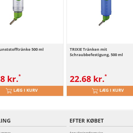
unststofftränke 500 ml
TRIXIE Tränken mit
Schraubbefestigung, 500 ml
18
kr.
22.68
kr.
LÆG I KURV
LÆG I KURV
LING
EFTER KØBET
nummer
Annulleringsformular