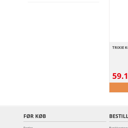
TRIXIE K
59.
FØR KØB
BESTIL
Regler
Bankkonto