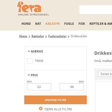
ONLINE DYREHANDEL
HUND
KAT
KÆLEDYR
FUGLE
FISK
REPTILER & AM
Hjem
Kæledyr
Foderudstyr
Drikkeskåle
MÆRKE
Drikkes
Ingen artikler fundet, der matcher
søgekriterierne
Små, mellems
TRIXIE
Sorter e
PRIS
MIN
MAX
ANVEND FILTRE
FJERN ALLE FILTRE