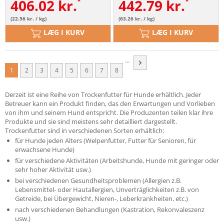
406.02
kr.
442.79
kr.
(22.56 kr. / kg)
(63.26 kr. / kg)
LÆG I KURV
LÆG I KURV
...
1
2
3
4
5
6
7
8
Derzeit ist eine Reihe von Trockenfutter für Hunde erhältlich. Jeder
Betreuer kann ein Produkt finden, das den Erwartungen und Vorlieben
von ihm und seinem Hund entspricht. Die Produzenten teilen klar ihre
Produkte und sie sind meistens sehr detailliert dargestellt.
Trockenfutter sind in verschiedenen Sorten erhältlich:
für Hunde jeden Alters (Welpenfutter, Futter für Senioren, für
erwachsene Hunde)
für verschiedene Aktivitäten (Arbeitshunde, Hunde mit geringer oder
sehr hoher Aktivität usw.)
bei verschiedenen Gesundheitsproblemen (Allergien z.B.
Lebensmittel- oder Hautallergien, Unverträglichkeiten z.B. von
Getreide, bei Übergewicht, Nieren-, Leberkrankheiten, etc.)
nach verschiedenen Behandlungen (Kastration, Rekonvaleszenz
usw.)