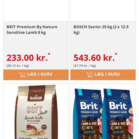
BRIT Premium By Nature
BOSCH Senior 25 kg (2 x 12.5
Sensitive Lamb 8 kg
kg)
233.00
kr.
543.60
kr.
(29.13 kr. / kg)
(21.74 kr. / kg)
LÆG I KURV
LÆG I KURV