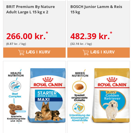
BRIT Premium By Nature
BOSCH Junior Lamm & Reis
Adult Large L 15 kg x 2
15 kg
266.00
kr.
482.39
kr.
(8.87 kr. / kg)
(32.16 kr. / kg)
LÆG I KURV
LÆG I KURV