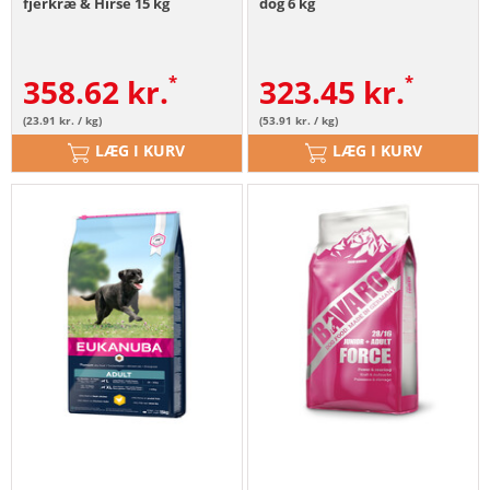
fjerkræ & Hirse 15 kg
dog 6 kg
358.62
kr.
323.45
kr.
(23.91 kr. / kg)
(53.91 kr. / kg)
LÆG I KURV
LÆG I KURV