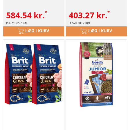
584.54
kr.
403.27
kr.
(48.71 kr. / kg)
(67.21 kr. / kg)
LÆG I KURV
LÆG I KURV