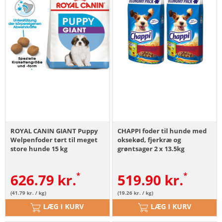
ROYAL CANIN GIANT Puppy
CHAPPI foder til hunde med
Welpenfoder tørt til meget
oksekød, fjerkræ og
store hunde 15 kg
grøntsager 2 x 13.5kg
626.79
kr.
519.90
kr.
(41.79 kr. / kg)
(19.26 kr. / kg)
LÆG I KURV
LÆG I KURV