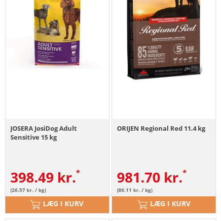
JOSERA JosiDog Adult
ORIJEN Regional Red 11.4 kg
Sensitive 15 kg
398.49
kr.
981.70
kr.
(26.57 kr. / kg)
(86.11 kr. / kg)
LÆG I KURV
LÆG I KURV