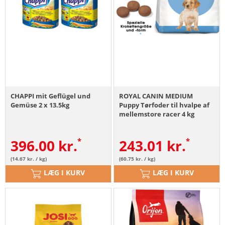
CHAPPI mit Geflügel und
ROYAL CANIN MEDIUM
Gemüse 2 x 13.5kg
Puppy Tørfoder til hvalpe af
mellemstore racer 4 kg
396.00
kr.
243.01
kr.
(14.67 kr. / kg)
(60.75 kr. / kg)
LÆG I KURV
LÆG I KURV