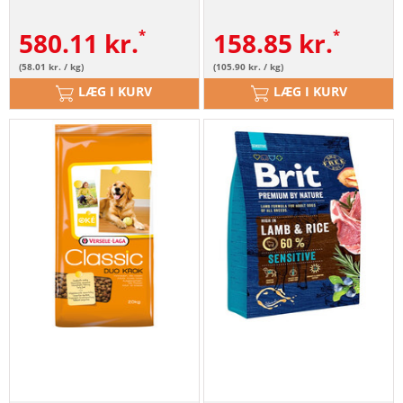
kg
580.11
kr.
158.85
kr.
(58.01 kr. / kg)
(105.90 kr. / kg)
LÆG I KURV
LÆG I KURV