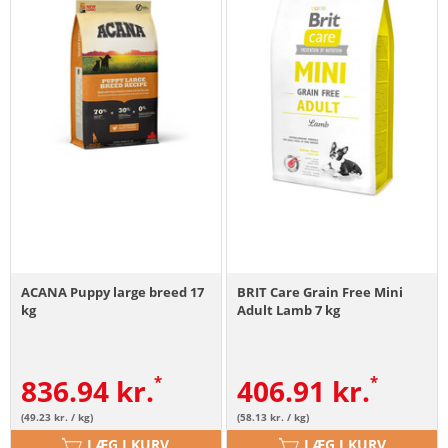
ACANA Puppy large breed 17
BRIT Care Grain Free Mini
kg
Adult Lamb 7 kg
836.94
kr.
406.91
kr.
(49.23 kr. / kg)
(58.13 kr. / kg)
LÆG I KURV
LÆG I KURV