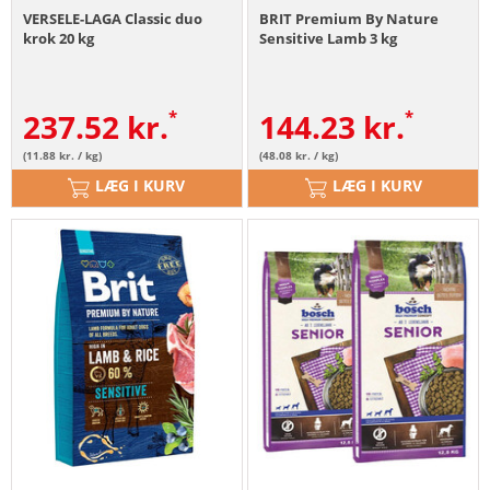
VERSELE-LAGA Classic duo
BRIT Premium By Nature
krok 20 kg
Sensitive Lamb 3 kg
237.52
kr.
144.23
kr.
(11.88 kr. / kg)
(48.08 kr. / kg)
LÆG I KURV
LÆG I KURV