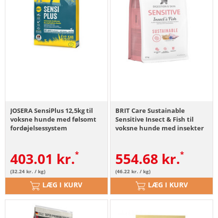
JOSERA SensiPlus 12,5kg til
BRIT Care Sustainable
voksne hunde med følsomt
Sensitive Insect & Fish til
fordøjelsessystem
voksne hunde med insekter
og fisk 12kg
403.01
kr.
554.68
kr.
(32.24 kr. / kg)
(46.22 kr. / kg)
LÆG I KURV
LÆG I KURV