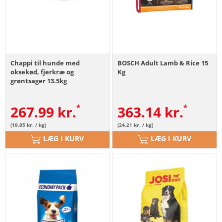
Chappi til hunde med
BOSCH Adult Lamb & Rice 15
oksekød, fjerkræ og
Kg
grøntsager 13.5kg
267.99
kr.
363.14
kr.
(19.85 kr. / kg)
(24.21 kr. / kg)
LÆG I KURV
LÆG I KURV