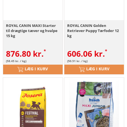
ROYAL CANIN MAXI Starter
ROYAL CANIN Golden
til drægtige tæver og hvalpe
Retriever Puppy Tørfoder 12
15 kg
kg
876.80
kr.
606.06
kr.
(58.45 kr. / kg)
(50.51 kr. / kg)
LÆG I KURV
LÆG I KURV