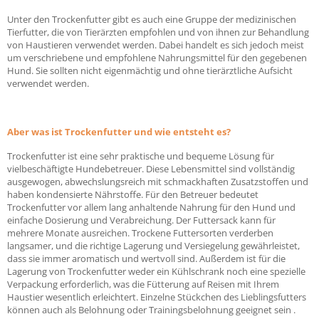
Unter den Trockenfutter gibt es auch eine Gruppe der medizinischen
Tierfutter, die von Tierärzten empfohlen und von ihnen zur Behandlung
von Haustieren verwendet werden. Dabei handelt es sich jedoch meist
um verschriebene und empfohlene Nahrungsmittel für den gegebenen
Hund. Sie sollten nicht eigenmächtig und ohne tierärztliche Aufsicht
verwendet werden.
Aber was ist Trockenfutter und wie entsteht es?
Trockenfutter ist eine sehr praktische und bequeme Lösung für
vielbeschäftigte Hundebetreuer. Diese Lebensmittel sind vollständig
ausgewogen, abwechslungsreich mit schmackhaften Zusatzstoffen und
haben kondensierte Nährstoffe. Für den Betreuer bedeutet
Trockenfutter vor allem lang anhaltende Nahrung für den Hund und
einfache Dosierung und Verabreichung. Der Futtersack kann für
mehrere Monate ausreichen. Trockene Futtersorten verderben
langsamer, und die richtige Lagerung und Versiegelung gewährleistet,
dass sie immer aromatisch und wertvoll sind. Außerdem ist für die
Lagerung von Trockenfutter weder ein Kühlschrank noch eine spezielle
Verpackung erforderlich, was die Fütterung auf Reisen mit Ihrem
Haustier wesentlich erleichtert. Einzelne Stückchen des Lieblingsfutters
können auch als Belohnung oder Trainingsbelohnung geeignet sein .