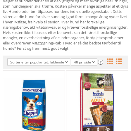
Valget af hundefoder er en af de vigtigste og mest alvorlige beslutninger,
som hundeejeren skal træffe. Kosten påvirker mange aspekter af et dyrs
liv. Hundefoder bør tilpasses hundens individuelle egenskaber. Dette
sikrer, at din hund forbliver sund og i god form i mange år og nyder livet
i hver livsfase, fra hvalp til senior. Hver hund har forskellige
næringsbehov, aktivitetsniveauer og kræver forskellige energimængder.
Hvis kosten ikke tilpasses efter behovet, kan det føre til forskellige
mangler, en overbelastning af de indre organer, fordøjelsesproblemer
eller overdreven vægtøgning/-tab. Hvad er så det bedste tørfoder til
hunde? Først og fremmest, godt valgt.
Sorter efter popularitet: faldende
48 pr. side
?