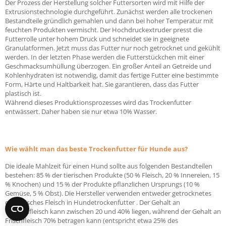
Der Prozess der Herstellung solcher Futtersorten wird mit Hilfe der
Extrusionstechnologie durchgeführt. Zunächst werden alle trockenen
Bestandteile gründlich gemahlen und dann bei hoher Temperatur mit
feuchten Produkten vermischt. Der Hochdruckextruder presst die
Futterrolle unter hohem Druck und schneidet sie in geeignete
Granulatformen. Jetzt muss das Futter nur noch getrocknet und gekühlt
werden. In der letzten Phase werden die Futterstückchen mit einer
Geschmacksumhüllung überzogen. Ein großer Anteil an Getreide und
Kohlenhydraten ist notwendig, damit das fertige Futter eine bestimmte
Form, Härte und Haltbarkeit hat. Sie garantieren, dass das Futter
plastisch ist.
Während dieses Produktionsprozesses wird das Trockenfutter
entwässert. Daher haben sie nur etwa 10% Wasser.
Wie wählt man das beste Trockenfutter für Hunde aus?
Die ideale Mahlzeit für einen Hund sollte aus folgenden Bestandteilen
bestehen: 85 % der tierischen Produkte (50 % Fleisch, 20 % Innereien, 15
% Knochen) und 15 % der Produkte pflanzlichen Ursprungs (10 %
Gemüse, 5 % Obst). Die Hersteller verwenden entweder getrocknetes
oder frisches Fleisch in Hundetrockenfutter . Der Gehalt an
Trockenfleisch kann zwischen 20 und 40% liegen, während der Gehalt an
Frischfleisch 70% betragen kann (entspricht etwa 25% des