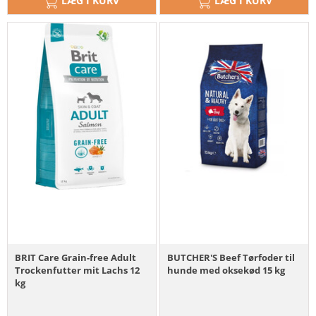
LÆG I KURV
LÆG I KURV
BRIT Care Grain-free Adult
BUTCHER'S Beef Tørfoder til
Trockenfutter mit Lachs 12
hunde med oksekød 15 kg
kg