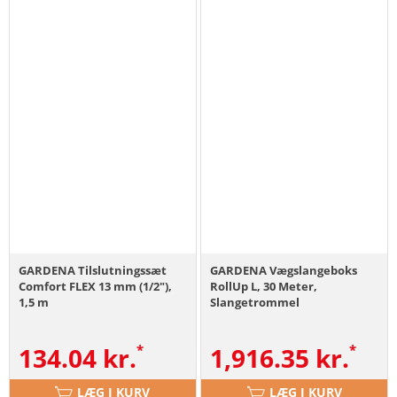
GARDENA Tilslutningssæt
GARDENA Vægslangeboks
Comfort FLEX 13 mm (1/2"),
RollUp L, 30 Meter,
1,5 m
Slangetrommel
134.04
kr.
1,916.35
kr.
LÆG I KURV
LÆG I KURV