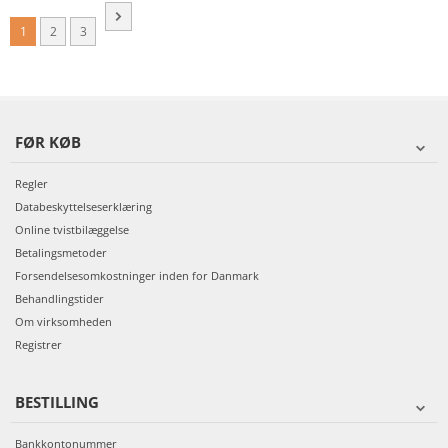
1
2
3
FØR KØB
Regler
Databeskyttelseserklæring
Online tvistbilæggelse
Betalingsmetoder
Forsendelsesomkostninger inden for Danmark
Behandlingstider
Om virksomheden
Registrer
BESTILLING
Bankkontonummer