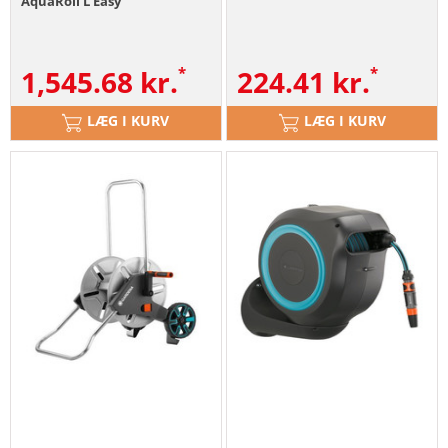
AquaRoll L Easy
1,545.68
kr.
224.41
kr.
LÆG I KURV
LÆG I KURV