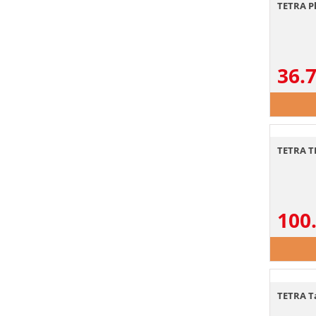
TETRA P
36.
TETRA T
100
TETRA Ta