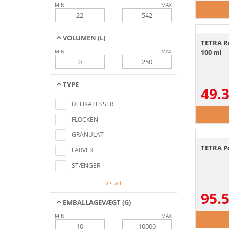
MIN
MAX
VOLUMEN (L)
TETRA R
MIN
MAX
100 ml
TYPE
49.
Ingen artikler fundet, der matcher
søgekriterierne
DELIKATESSER
FLOCKEN
GRANULAT
TETRA P
LARVER
STÆNGER
vis alt
95.
EMBALLAGEVÆGT (G)
MIN
MAX