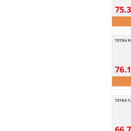
75.
TETRA Pr
76.
TETRA T
66.