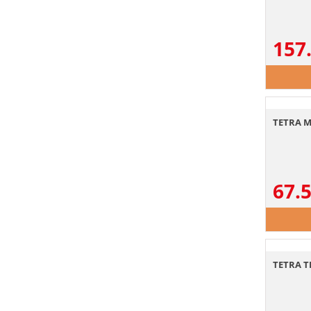
157
TETRA Mi
67.
TETRA T