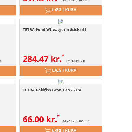
(24.45 kr. / 100 ml)
LÆG I KURV
ABVERKAUF
TETRA Pond Wheatgerm Sticks 4 l
284.47
kr.
)
(71.12 kr. / l)
LÆG I KURV
ABVERKAUF
TETRA Goldfish Granules 250 ml
66.00
kr.
(26.40 kr. / 100 ml)
LÆG I KURV