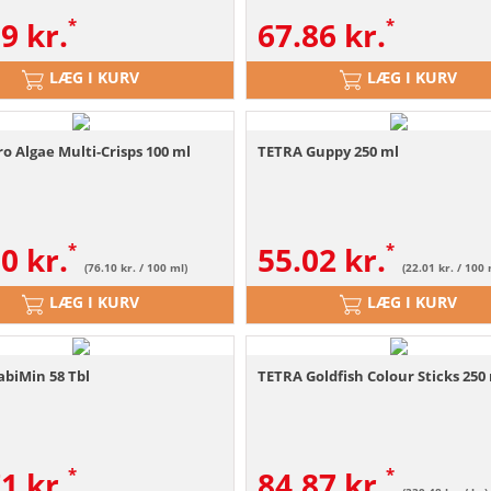
39
kr.
67.86
kr.
LÆG I KURV
LÆG I KURV
o Algae Multi-Crisps 100 ml
TETRA Guppy 250 ml
10
kr.
55.02
kr.
(76.10 kr. / 100 ml)
(22.01 kr. / 100 
LÆG I KURV
LÆG I KURV
abiMin 58 Tbl
TETRA Goldfish Colour Sticks 250
71
kr.
84.87
kr.