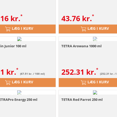
.16
kr.
43.76
kr.
LÆG I KURV
LÆG I KURV
ABVERKAUF
n Junior 100 ml
TETRA Arowana 1000 ml
51
kr.
252.31
kr.
(67.51 kr. / 100 ml)
(252.31 kr. / l
LÆG I KURV
LÆG I KURV
ABVERKAUF
ETRAPro Energy 250 ml
TETRA Red Parrot 250 ml