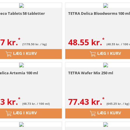
eco Tablets 58 tabletter
TETRA Delica Bloodworms 100 m
57
kr.
48.55
kr.
(1178.50 kr. / kg)
(48.55 kr. / 100 
LÆG I KURV
LÆG I KURV
elica Artemia 100 ml
TETRA Wafer Mix 250 ml
73
kr.
77.43
kr.
(48.73 kr. / 100 ml)
(645.25 kr. / kg)
LÆG I KURV
LÆG I KURV