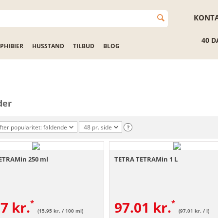
KONT
40 D
PHIBIER
HUSSTAND
TILBUD
BLOG
der
fter popularitet: faldende
48 pr. side
?
ETRAMin 250 ml
TETRA TETRAMin 1 L
87
kr.
97.01
kr.
(15.95 kr. / 100 ml)
(97.01 kr. / l)