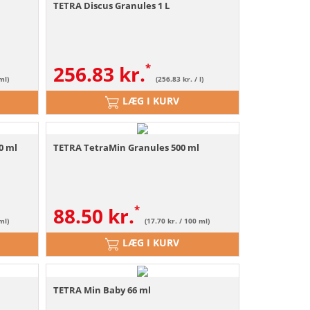
TETRA Discus Granules 1 L
256.83
kr.
ml)
(256.83 kr. / l)
LÆG I KURV
0 ml
TETRA TetraMin Granules 500 ml
88.50
kr.
ml)
(17.70 kr. / 100 ml)
LÆG I KURV
TETRA Min Baby 66 ml