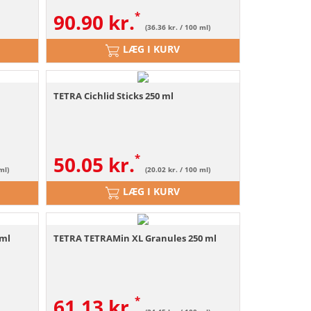
90.90
kr.
(36.36 kr. / 100 ml)
LÆG I KURV
TETRA Cichlid Sticks 250 ml
50.05
kr.
ml)
(20.02 kr. / 100 ml)
LÆG I KURV
 ml
TETRA TETRAMin XL Granules 250 ml
61.13
kr.