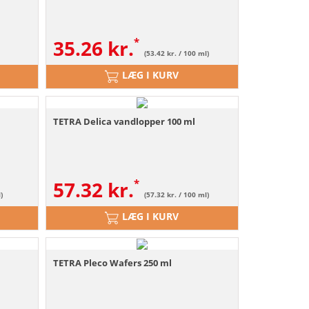
35.26
kr.
(53.42 kr. / 100 ml)
LÆG I KURV
TETRA Delica vandlopper 100 ml
57.32
kr.
)
(57.32 kr. / 100 ml)
LÆG I KURV
TETRA Pleco Wafers 250 ml