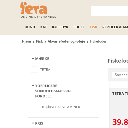
ONLINE DYREHANDEL
HUND
KAT
KÆLEDYR
FUGLE
FISK
REPTILER & AM
Hjem
Fisk
Akvariefoder og -pleje
Fiskefoder
MÆRKE
Fiskefo
Ingen artikler fundet, der matcher
søgekriterierne
TETRA
Sorter e
YDERLIGERE
SUNDHEDSMÆSSIGE
TETRA T
FORDELE
Ingen artikler fundet, der matcher
søgekriterierne
TILFØRSEL AF VITAMINER
39.
PRIS