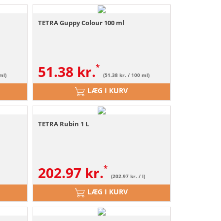
l
TETRA Guppy Colour 100 ml
51.38
kr.
ml)
(51.38 kr. / 100 ml)
LÆG I KURV
TETRA Rubin 1 L
202.97
kr.
(202.97 kr. / l)
LÆG I KURV