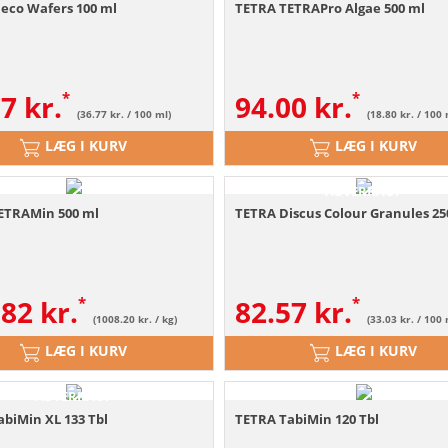
leco Wafers 100 ml
TETRA TETRAPro Algae 500 ml
77
kr.
94.00
kr.
(36.77 kr. / 100 ml)
(18.80 kr. / 100 
LÆG I KURV
LÆG I KURV
ABVERKAUF
ETRAMin 500 ml
TETRA Discus Colour Granules 25
.82
kr.
82.57
kr.
(1008.20 kr. / kg)
(33.03 kr. / 100 
LÆG I KURV
LÆG I KURV
ABVERKAUF
biMin XL 133 Tbl
TETRA TabiMin 120 Tbl