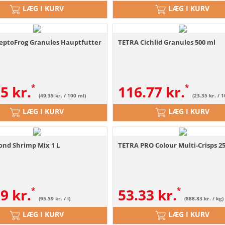
LÆG I KURV
LÆG I KURV
eptoFrog Granules Hauptfutter
TETRA Cichlid Granules 500 ml
35
kr.
116.77
kr.
(49.35 kr. / 100 ml)
(23.35 kr. / 
LÆG I KURV
LÆG I KURV
ond Shrimp Mix 1 L
TETRA PRO Colour Multi-Crisps 2
59
kr.
53.33
kr.
(95.59 kr. / l)
(888.83 kr. / kg)
LÆG I KURV
LÆG I KURV