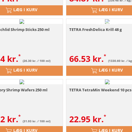
(339.48 kr. / kg)
LÆG I KURV
LÆG I KURV
ABVERKAUF
chlid Shrimp Sticks 250 ml
TETRA FreshDelica Krill 48 g
74
kr.
66.53
kr.
(26.30 kr. / 100 ml)
(1330.60 kr. / kg
LÆG I KURV
LÆG I KURV
ory Shrimp Wafers 250 ml
TETRA TetraMin Weekend 10 pcs
82
kr.
22.95
kr.
(31.93 kr. / 100 ml)
LÆG I KURV
LÆG I KURV