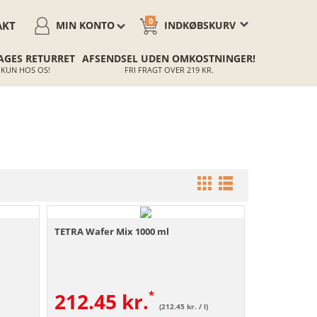
0
AKT
MIN KONTO
INDKØBSKURV
AGES RETURRET
AFSENDSEL UDEN OMKOSTNINGER!
KUN HOS OS!
FRI FRAGT OVER 219 KR.
TETRA Wafer Mix 1000 ml
212.45
kr.
(212.45 kr. / l)