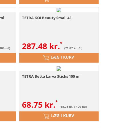
 ml
TETRA KOI Beauty Small 4 l
287.48
kr.
 100 ml)
(71.87 kr. / l)
LÆG I KURV
TETRA Betta Larva Sticks 100 ml
68.75
kr.
(68.75 kr. / 100 ml)
LÆG I KURV