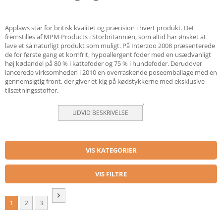
Applaws står for britisk kvalitet og præcision i hvert produkt. Det
fremstilles af MPM Products i Storbritannien, som altid har ønsket at
lave et så naturligt produkt som muligt. På Interzoo 2008 præsenterede
de for første gang et kornfrit, hypoallergent foder med en usædvanligt
høj kødandel på 80 % i kattefoder og 75 % i hundefoder. Derudover
lancerede virksomheden i 2010 en overraskende poseemballage med en
gennemsigtig front, der giver et kig på kødstykkerne med eksklusive
tilsætningsstoffer.
.
UDVID BESKRIVELSE
VIS KATEGORIER
VIS FILTRE
1
2
3