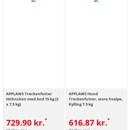
APPLAWS Trockenfutter
APPLAWS Hund
Hühnchen med And 15 kg (2
Trockenfutter, store hvalpe,
x 7,5 kg)
Kylling 7.5 kg
729.90
kr.
616.87
kr.
(48.66 kr. / kg)
(82.25 kr. / kg)