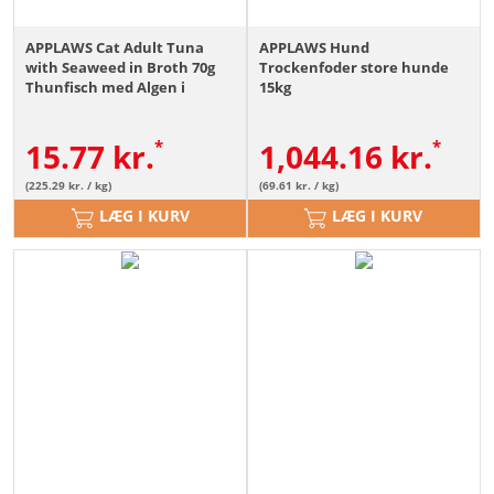
APPLAWS Cat Adult Tuna
APPLAWS Hund
with Seaweed in Broth 70g
Trockenfoder store hunde
Thunfisch med Algen i
15kg
Bouillon
15.77
kr.
1,044.16
kr.
(225.29 kr. / kg)
(69.61 kr. / kg)
LÆG I KURV
LÆG I KURV