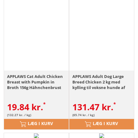
APPLAWS Cat Adult Chicken
APPLAWS Adult Dog Large
Breast with Pumpkin in
Breed Chicken 2 kg med
Broth 156g Hähnchenbrust
kylling til voksne hunde af
und Kürbis i Brühe
store racer
19.84
kr.
131.47
kr.
(132.27 kr. / kg)
(65.74 kr. / kg)
LÆG I KURV
LÆG I KURV