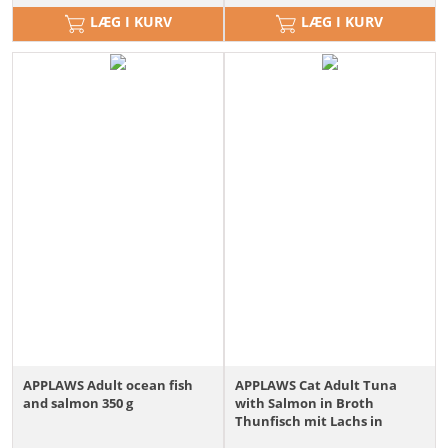
LÆG I KURV
LÆG I KURV
APPLAWS Adult ocean fish
APPLAWS Cat Adult Tuna
and salmon 350 g
with Salmon in Broth
Thunfisch mit Lachs in
Brühe 70g