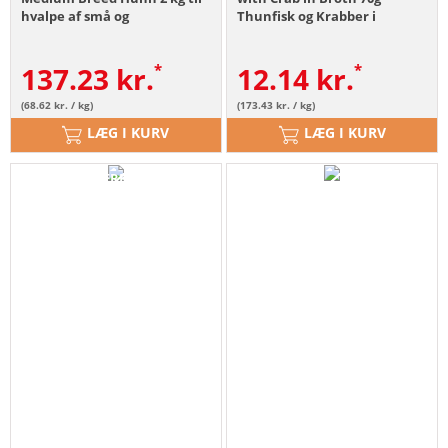
hvalpe af små og
Thunfisk og Krabber i
mellemstore racer
Bouillon
137.23
kr.
12.14
kr.
(68.62 kr. / kg)
(173.43 kr. / kg)
LÆG I KURV
LÆG I KURV
ABVERKAUF