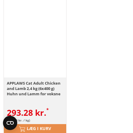
APPLAWS Cat Adult Chicken
and Lamb 2,4 kg (6x400 g)
Huhn und Lamm for voksne
katte
293.28
kr.
(122.20 kr. / kg)
LÆG I KURV