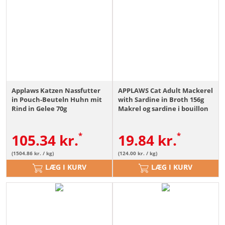
Applaws Katzen Nassfutter
APPLAWS Cat Adult Mackerel
in Pouch-Beuteln Huhn mit
with Sardine in Broth 156g
Rind in Gelee 70g
Makrel og sardine i bouillon
105.34
kr.
19.84
kr.
(1504.86 kr. / kg)
(124.00 kr. / kg)
LÆG I KURV
LÆG I KURV