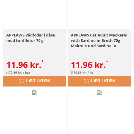
APPLAWS Vådfoder i dåse
APPLAWS Cat Adult Mackerel
med tunfileter 70 g
with Sardine in Broth 70g
Makrele und Sardine in
Brühe
11.96
kr.
11.96
kr.
(170.86 kr. / kg)
(170.86 kr. / kg)
LÆG I KURV
LÆG I KURV