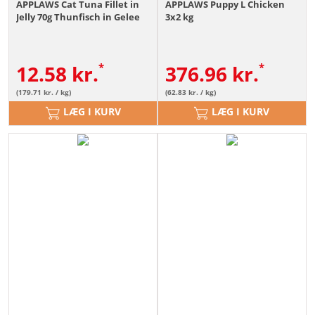
APPLAWS Cat Tuna Fillet in
APPLAWS Puppy L Chicken
Jelly 70g Thunfisch in Gelee
3x2 kg
12.58
kr.
376.96
kr.
(179.71 kr. / kg)
(62.83 kr. / kg)
LÆG I KURV
LÆG I KURV