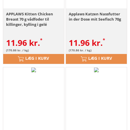
APPLAWS Kitten Chicken
Applaws Katzen Nassfutter
Breast 70 g vådfoder til
in der Dose mit Seefisch 70g
killinger, kylling i gelé
11.96
kr.
11.96
kr.
(170.86 kr. / kg)
(170.86 kr. / kg)
LÆG I KURV
LÆG I KURV